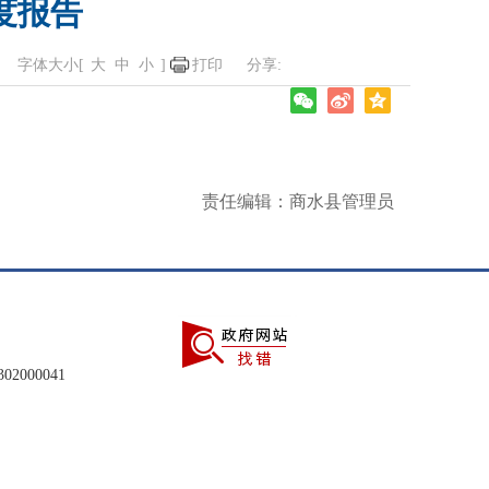
度报告
字体大小[
大
中
小
]
打印
责任编辑：商水县管理员
2000041