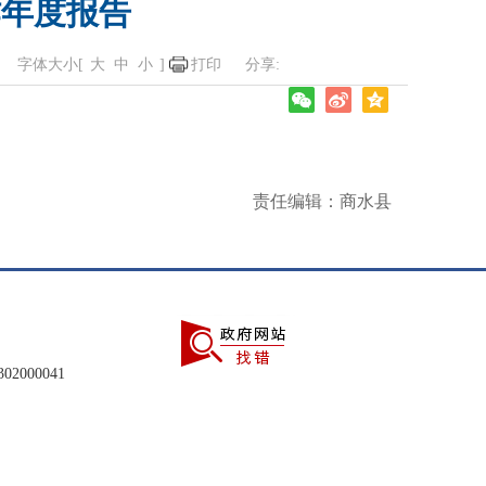
作年度报告
字体大小[
大
中
小
]
打印
责任编辑：商水县
2000041