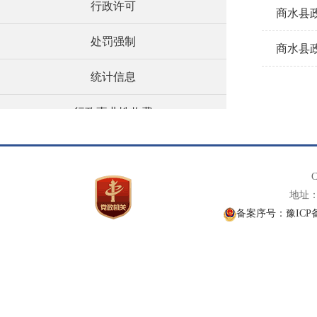
行政许可
商水县政
处罚强制
商水县政
统计信息
行政事业性收费
应急管理
C
自然资源
地址： 
备案序号：豫ICP备1
决策预公开
涉企收费目录清单