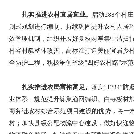
扎实推进农村宜居宜业。
启
动
288
个村庄
则式规划进行编制
。
持续巩固提升农村人居
效管理机制，
组织开展好夏秋两季集中清扫
村容村貌整体改善，高标准打造美丽宜居乡
全防护工程，积极争创省级
“
四好农村路
”
示范
扎实推进农民富裕富足。
落实
“1234”
防
业体系，规范提升练集渔网编织、白寺板材
商务进农村综合示范项目建设的优势，将一
村；
加快县级公配物流中心建设，做好快递