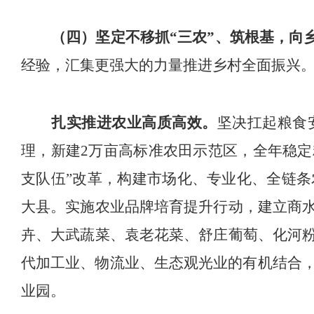
（四）坚定不移抓
“三农”
、筑根基，向
经验
，
汇集更强大的力量推进乡村
全面振兴
扎实推进农业高质
高效
。
坚决扛起粮食
理，
新
建
2
万亩高
标准农田示范区，全年
稳定
支队伍
”
改革，构建市场化、专业化、全链条
大县。实施农业品
牌培育提升行动，建立商
卉、大武蔬菜、袁老花菜、舒庄葡萄、化河
代加工业、物流业、生态观光业的有机结合
业园。