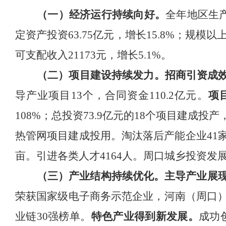
（一）经济运行持续向好。
全年地区生
定资产投资
63.75
亿元，增长
15.8%
；规模以
可支配收入
21173
元，增长
5.1%
。
（二）项目建设持续发力。
招商引资成
导产业项目
13
个，合同资金
110.2
亿元
。
项
108%
；总投资
73.9
亿元的
18
个项目建成投产
热管网项目建成投用。淘汰落后产能企业
41
亩。引进各类人才
4164
人。周口城乡投资发
（三）产业结构持续优化。
主导产业展
荣获国家级电子商务示范企业
，
河南（周口
业链
30
强榜单。
特色产业得到新发展。
成功