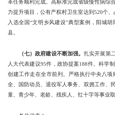
革任务顺利完成
。
高标准完成省级慢性病综
力提升项目，公有产权村卫生室达到
5
20
个、
入选全国
“
文明乡风建设
”
典型案例
，
阳城
胡
县。
（七）政府建设不断加强。
扎实开展第
人大代表建议
95
件，政协提案
188
件。科学制
创建工作走在全市前列。
严格执行中央八项
全、国防动员、退役军人事务、双拥工作、
童、青少年、老龄、残疾人、红十字等事业