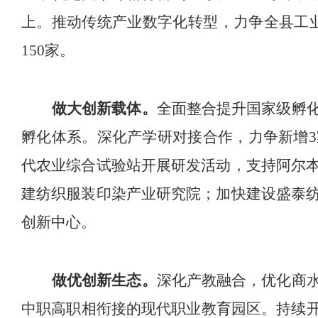
上
。
推动传统产业数字化转型，力争全县工
150
家。
做大
创新载体。
全面整合提升国家级孵
孵化体系。
深化产学研对接合作，力争新增
3
代农业综合试验站开展研发活动，
支持
阿尔
建纺织服装印染产业研究院
；
加快
建设
盛泰
创新
中心
。
做优
创新生态。
深化产教融合，优化商
中职高职相衔接的现代职业教育园区。持续