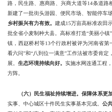
路，民生路、惠商路、兴商大道等
14
条道路
新建了一批街头游园、便民市场、智能停车
乡村振兴有力有效。
建成
15
万亩高标准农田
批全省小麦制种大县
。
高标准打造
“
美丽小镇
镇，西赵桥村等
13
个行政村
被
评为河南省第
看六问
”
和
“
八到位一满意
”
工作法被市委肯定
展。
生态环境持续向好。
实施水网连通工程
方阵
。
（六）民生福祉持续增进。
保障体系更
实事、中心城区十件民生实事基本完成。
公