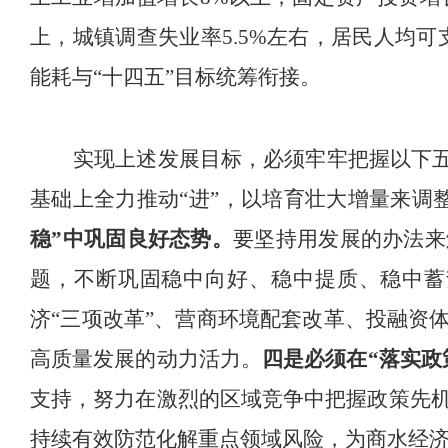
上，城镇调查失业率
5.5%
左右，居民人均可
能耗与
“
十四五
”
目标统筹衔接。
实现上述发展目标，必须牢牢把握以下
基础上全力推动
“
进
”
，以培育壮大增量来调
稳
”
中巩固良好态势。
要坚持用发展的办法来
题，不断巩固稳中向好、稳中提质、稳中蓄
济
“
三项改革
”
、营商环境配套改革、投融资
高质量发展的动力活力。
四是必须在
“
落实政
支持，
努力
在激烈的区域竞争中
把握政策先
持续有效防范化解重点领域风险，为商水经