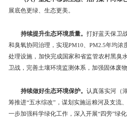
展
底色更绿、生态更美。
持续提升生态环境质量。
打好蓝天保卫
和臭氧协同治理
，
实现
PM10
、
PM2.5
年均浓
处理设施，加快完成国家和省监管农村黑臭
卫战，完善土壤环境监测体系，加强固体废
持续做好生态环境保护。
认真落实河（
筹推进
“
五水综改
”
，谋划实施运粮河及支流
一步加强科学绿化工作，深入开展
“
四旁
”
绿化