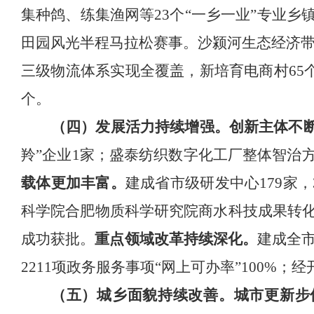
集种鸽、练集渔网等
23
个
“
一乡一业
”
专业乡
田园风光半程马拉松赛事
。
沙颍河生态经济
三级物流体系实现全覆盖，
新培育电商村
65
个。
（四）发展活力持续增强。
创新主体不
羚
”
企业
1
家；盛泰纺织数字化工厂整体智治
载体更加丰富。
建成省市级研发中心
179
家，
科学院
合肥物质科学研究院商水科技成果转
成功获批
。
重点领域
改革
持续深化
。
建成
全
2211
项政务服务事项
“
网上可办率
”100%
；
经
（五）城乡面貌持续改善。
城市更新步