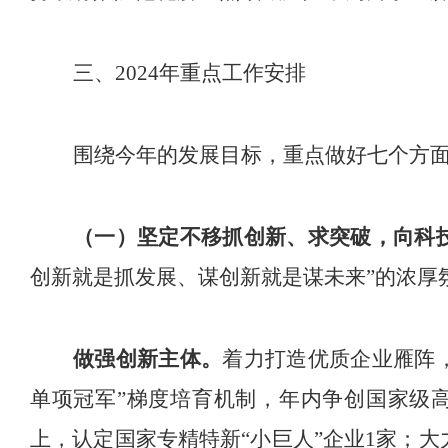
三、
2024
年重点工作安排
围绕今年的发展
目标，重点做好七个方
（一）坚定不移抓创新、求突破，向科
创新就是抓发展、谋创新就是谋未来
”
的浓厚
做强
创新主体。
着力打造优质企业雁阵
单项冠军
”
梯度培育机制，
年内
争创国家级
上
，
认定国家
专精特新
“
小巨人
”
企业
1
家
；
大