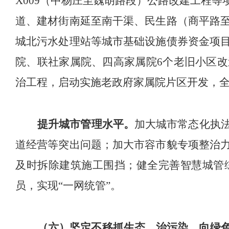
X009
（中杨庄至魏胡路段）公路改建工程等
道、建材街南延至南干渠、民生路（商平路
城北污水处理站等城市基础设施债券资金项
院、联社家属院、四高家属院
6
个老旧小区
改
治工程，启动实施老政府家属院片区开发
，
提
升
城市
管理
水平。
加
大
城市常态化执
道经营等突出问题
；
加大市容市貌专项整治
及时
拆除建筑
施工
围挡；
健全完善智慧
城管
员，实现
“
一网统管
”
。
（六）坚定不移抓生态、治污染，向绿