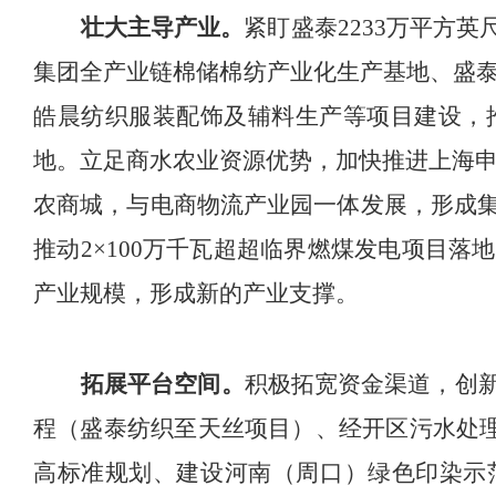
壮大
主导产业。
紧盯盛泰
2233
万平方英
集团全产业链棉储棉纺产业化生产基地、盛
皓晨纺织服装配饰及辅料生产等项目建设，
地。
立足商水农业资源优势，
加
快推进上海
农商城，与电商物流产业园一体发展，形成
推动
2×100
万千瓦
超超临界
燃煤
发电项目落地
产业规模，形成新的产业支撑。
拓展平台空间
。
积极拓宽资金渠道，创
程（盛泰纺织至天丝项目）、经开区污水处
高标准规划、建设河南（周口）绿色印染示